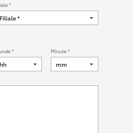
iale *
Filiale *
unde *
Minute *
hh
mm