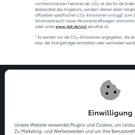
nichttechnischen Faktoren ab. CO
ist das für die Erd
2
Bestandteil des Angebots, sondern dienen allein Vergl
offiziellen spezifischen CO
-Emissionen und ggf. zum 
2
Stromverbrauch neuer Personenkraftwagen“ entnommen 
oder unter
abrufbar ist.
www.dat.de/co2
¹ Es werden nur die CO
-Emissionen angegeben, die du
2
bzw. der Energieträger entstehen oder vermieden werd
Verkauf
Mo.-Fr. 08:
Samstag 09:
Sonntag ge
Facebook Profil
Youtube Profil
Instagramm Profil
Einwilligung
Unsere Website verwendet Plugins und Cookies, um Leistun
Zu Marketing- und Werbezwecken und um Ihre Benutzererf