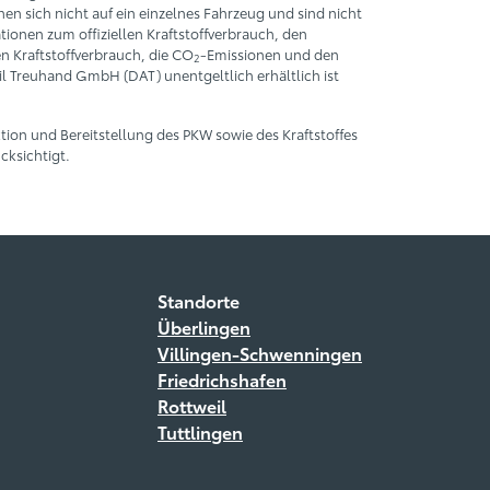
n sich nicht auf ein einzelnes Fahrzeug und sind nicht
ionen zum offiziellen Kraftstoffverbrauch, den
 Kraftstoffverbrauch, die CO
-Emissionen und den
2
 Treuhand GmbH (DAT) unentgeltlich erhältlich ist
tion und Bereitstellung des PKW sowie des Kraftstoffes
ksichtigt.
Standorte
Überlingen
Villingen-Schwenningen
Friedrichshafen
Rottweil
Tuttlingen