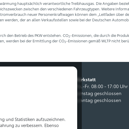
erwärmung hauptsächlich verantwortliche Treibhausgas. Die Angaben beziehe
eichszwecken zwischen den verschiedenen Fahrzeugtypen. Weitere Informat
Stromverbrauch neuer Personenkraftwagen können dem „Leitfaden über den
werden, der an allen Verkaufsstellen sowie bei der Deutschen Automobil
rch den Betrieb des PKW entstehen. CO
-Emissionen, die durch die Produk
2
en, werden bei der Ermittlung der CO
-Emissionen gemäß WLTP nicht berüc
2
Werkstatt
00 - 18:00 Uhr
Mo.-Fr. 08:00 - 17:00 Uhr
00 - 13:00 Uhr
Samstag geschlossen
schlossen
Sonntag geschlossen
g und Statistiken aufzuzeichnen.
ahrung zu verbessern. Ebenso