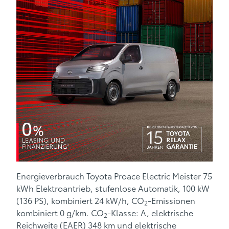
Energieverbrauch Toyota Proace Electric Meister 75
kWh Elektroantrieb, stufenlose Automatik, 100 kW
(136 PS), kombiniert 24 kW/h, CO
-Emissionen
2
kombiniert 0 g/km. CO
-Klasse: A, elektrische
2
Reichweite (EAER) 348 km und elektrische