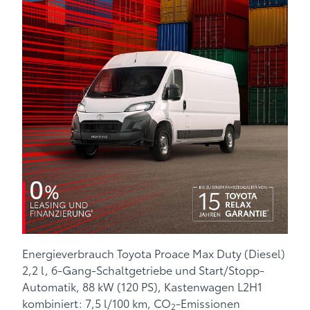
Energieverbrauch Toyota Proace Max Duty (Diesel)
2,2 l, 6-Gang-Schaltgetriebe und Start/Stopp-
Automatik, 88 kW (120 PS), Kastenwagen L2H1
kombiniert: 7,5 l/100 km, CO
-Emissionen
2