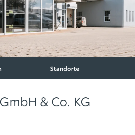
m
Standorte
h GmbH & Co. KG